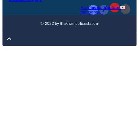
Facebook-
Facebook-
Youtube
messenger
f
© 2022 by thakhampolicestation