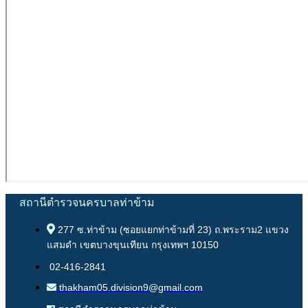
สถานีตำรวจนครบาลท่าข้าม
277 ซ.ท่าข้าม (ซอยแยกท่าข้ามที่ 23) ถ.พระราม2 แขวง
แสมดำ เขตบางขุนเทียน กรุงเทพฯ 10150
02-416-2841
thakham05.division9@gmail.com