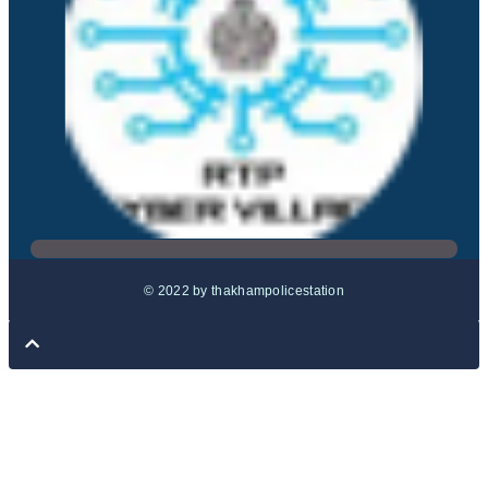
© 2022 by thakhampolicestation