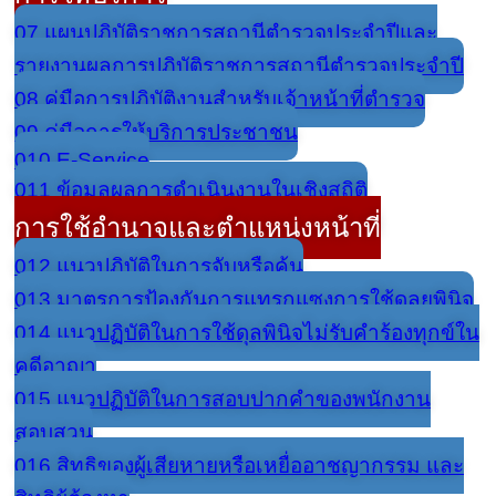
07 แผนปฏิบัติราชการสถานีตำรวจประจำปีและ
รายงานผลการปฏิบัติราชการสถานีตำรวจประจำปี
08 คู่มือการปฏิบัติงานสำหรับเจ้าหน้าที่ตำรวจ
09 คู่มือการให้บริการประชาชน
010 E-Service
011 ข้อมูลผลการดำเนินงานในเชิงสถิติ
การใช้อำนาจและตำแหน่งหน้าที่
012 แนวปฏิบัติในการจับหรือค้น
013 มาตรการป้องกันการแทรกแซงการใช้ดุลยพินิจ
014 แนวปฏิบัติในการใช้ดุลพินิจไม่รับคำร้องทุกข์ใน
คดีอาญา
015 แนวปฏิบัติในการสอบปากคำของพนักงาน
สอบสวน
016 สิทธิของผู้เสียหายหรือเหยื่ออาชญากรรม และ