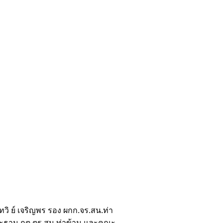
ทวิ ย์ เจริญพร รอง ผกก.จร.สน.ท่า
 ประธาน กต.ตร.สน.ท่าข้าม และคณะ