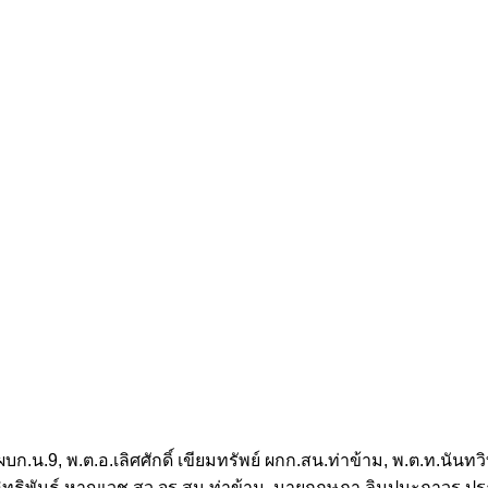
ก.น.9, พ.ต.อ.เลิศศักดิ์ เขียมทรัพย์ ผกก.สน.ท่าข้าม, พ.ต.ท.นันทวิ
ต.ต.อิทธิพันธ์ หาญเวช สว.จร.สน.ท่าข้าม, นายกฤษฎา ลิมปนะถาวร