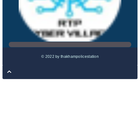
© 2022 by thakhampolicestation