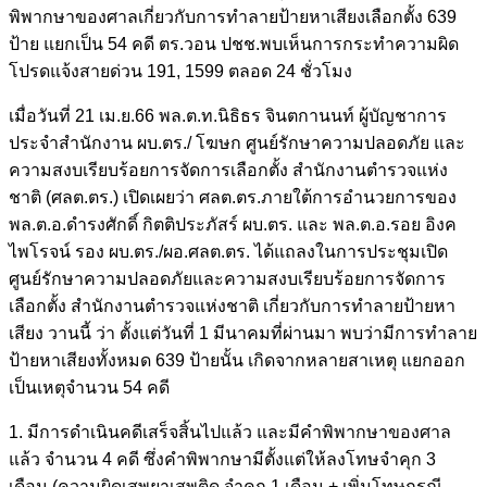
พิพากษาของศาลเกี่ยวกับการทำลายป้ายหาเสียงเลือกตั้ง 639
ป้าย แยกเป็น 54 คดี ตร.วอน ปชช.พบเห็นการกระทำความผิด
โปรดแจ้งสายด่วน 191, 1599 ตลอด 24 ชั่วโมง
เมื่อวันที่ 21 เม.ย.66 พล.ต.ท.นิธิธร จินตกานนท์ ผู้บัญชาการ
ประจำสำนักงาน ผบ.ตร./ โฆษก ศูนย์รักษาความปลอดภัย และ
ความสงบเรียบร้อยการจัดการเลือกตั้ง สำนักงานตำรวจแห่ง
ชาติ (ศลต.ตร.) เปิดเผยว่า ศลต.ตร.ภายใต้การอำนวยการของ
พล.ต.อ.ดำรงศักดิ์ กิตติประภัสร์ ผบ.ตร. และ พล.ต.อ.รอย อิงค
ไพโรจน์ รอง ผบ.ตร./ผอ.ศลต.ตร. ได้แถลงในการประชุมเปิด
ศูนย์รักษาความปลอดภัยและความสงบเรียบร้อยการจัดการ
เลือกตั้ง สำนักงานตำรวจแห่งชาติ เกี่ยวกับการทำลายป้ายหา
เสียง วานนี้ ว่า ตั้งแต่วันที่ 1 มีนาคมที่ผ่านมา พบว่ามีการทำลาย
ป้ายหาเสียงทั้งหมด 639 ป้ายนั้น เกิดจากหลายสาเหตุ แยกออก
เป็นเหตุจำนวน 54 คดี
1. มีการดำเนินคดีเสร็จสิ้นไปแล้ว และมีคำพิพากษาของศาล
แล้ว จำนวน 4 คดี ซึ่งคำพิพากษามีตั้งแต่ให้ลงโทษจำคุก 3
เดือน (ความผิดเสพยาเสพติด จำคุก 1 เดือน + เพิ่มโทษกรณี