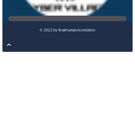
© 2022 by thakhampolicestation