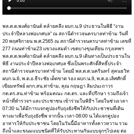
พล.ต.ต.พงศ์อานันต์ คล้ายคลึง ผบก.น.9 ประธานในพิธี “งาน
ประจำปีหลวงพ่อเกศบล” ณ สถานีตำรวจนครบาลท่าข้าม วันที่
20 พฤศจิกายน พ.ศ.2565 ณ สถานีตำรวจนครบาลท่าข้าม เลขที่
277 ถนนท่าข้าม23 แขวงแสมดำ เขตบางขุนเทียน กรุงเทพฯ
พล.ต.ต.พงศ์อานันต์ คล้ายคลึง ผบก.น.9 เดินทางเป็นประธานใน
พิธี งานประจำปีหลวงพ่อเกศบล ซึ่งเป็นพระศักดิ์สิทธิ์ประจำ
สถานีตำรวจนครบาลท่าข้าม โดยมี พล.ต.ต.นครินทร์ สุคนธวิท
ผบก.น.6, พ.ต.อ.ธีระชัย เด็ดขาด รอง ผบก.น.9, พ.ต.อ.เลิศศักดิ์
เขียมทรัพย์ ผกก.สน.ท่าข้าม, คุณ กฤษฎา ลิมปนะถาวร
กต.ตร.สน.ท่าข้าม พร้อมคณะ กต.ตร. และที่ปรึกษา รวมถึงเจ้า
หน้าที่ตำรวจฯ และประชาชน เข้าร่วมในพิธีฯ โดยในช่วงเวลา
07:30 น.ได้มีการแจกคูปองรับถุงยังชีพให้กับประชาชนที่เดิน
ทางมาเพื่อรับถุงยังชีพ จากนั้น เวลา 08:00 น.ได้แจกคูปอง
อาหารให้กับประชาชน โดยในวันนี้มีอาหารทั้งคาวหวาน รวม
ถึงน้ำและขนมแบบชนิดที่ให้รับประทานกันแบบจุกๆไปเลย ต่อ