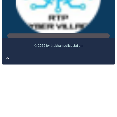
© 2022 by thakhampolicestation