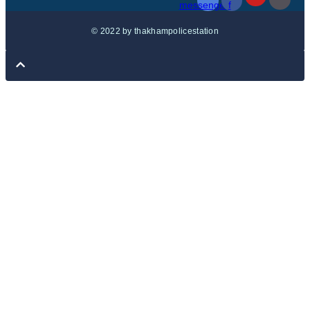
messenger
f
© 2022 by thakhampolicestation