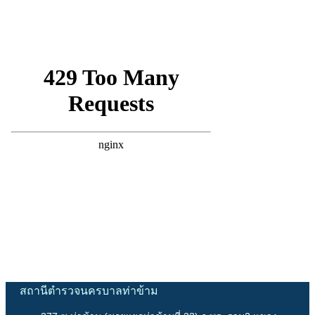
สถานีตำรวจนครบาลท่าข้าม