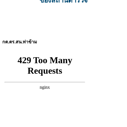
ของสถานีตำรวจ
กต.ตร.สน.ท่าข้าม