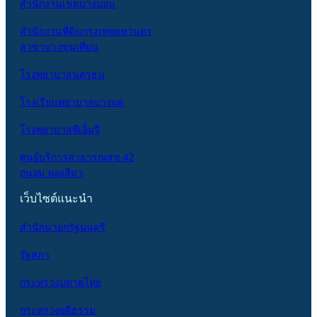
สำนักงานเขตบางบอน
สำนักงานที่ดินกรุงเทพมหานคร
สาขาบางขุนเทียน
โรงพยาบาลนครธน
โรงเรียนพยาบาลบางมด
โรงพยาบาลพีเอ็มจี
ศูนย์บริการสาธารณสุข 42
ถนอม ทองสิมา
เว็บไซต์แนะนำ
สำนักนายกรัฐมนตรี
รัฐสภา
กระทรวงมหาดไทย
กระทรวงยุติธรรม