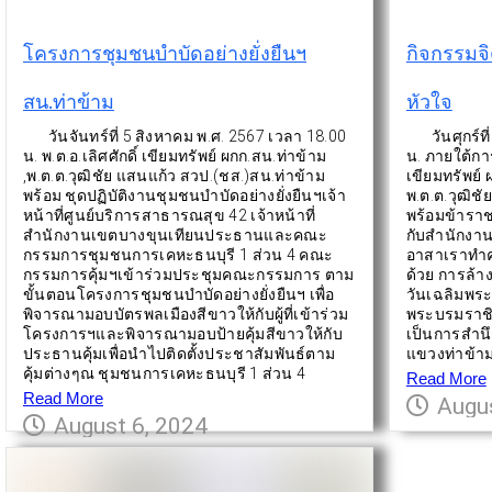
โครงการชุมชนบำบัดอย่างยั่งยืนฯ
กิจกรรมจ
สน.ท่าข้าม
หัวใจ
วันจันทร์ที่ 5 สิงหาคม พ.ศ. 2567 เวลา 18.00
วันศุกร์ที่
น. พ.ต.อ.เลิศศักดิ์ เขียมทรัพย์ ผกก.สน.ท่าข้าม
น. ภายใต้กา
,พ.ต.ต.วุฒิชัย แสนแก้ว สวป.(ชส.)สน.ท่าข้าม
เขียมทรัพย์
พร้อม ชุดปฏิบัติงานชุมชนบำบัดอย่างยั่งยืนฯเจ้า
พ.ต.ต.วุฒิช
หน้าที่ศูนย์บริการสาธารณสุข 42 เจ้าหน้าที่
พร้อมข้ารา
สำนักงานเขตบางขุนเทียนประธานและคณะ
กับสำนักงาน
กรรมการชุมชนการเคหะธนบุรี 1 ส่วน 4 คณะ
อาสาเราทำค
กรรมการคุ้มฯเข้าร่วมประชุมคณะกรรมการ ตาม
ด้วย การล้
ขั้นตอนโครงการชุมชนบำบัดอย่างยั่งยืนฯ เพื่อ
วันเฉลิมพระ
พิจารณามอบบัตรพลเมืองสีขาวให้กับผู้ที่เข้าร่วม
พระบรมราชิน
โครงการฯและพิจารณามอบป้ายคุ้มสีขาวให้กับ
เป็นการสำน
ประธานคุ้มเพื่อนำไปติดตั้งประชาสัมพันธ์ตาม
แขวงท่าข้า
คุ้มต่างๆณ ชุมชนการเคหะธนบุรี 1 ส่วน 4
Read More
Read More
Augus
August 6, 2024