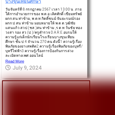
บางขุนเทียนศึกษา
วันจันทร์ที่ 8 กรกฎาคม 2567 เวลา 13.00 น. ภาย
ใต้การอำนวยการของ พ.ต.อ.เลิศศักดิ์ เขียมทรัพย์
ผกก.สน.ท่าข้าม, พ.ต.ท.กิตติ์ชนม์ จันยะรมณ์รอง
ผกก.ป.สน.ท่าข้าม มอบหมายให้ พ.ต.ต.วุฒิชัย
แสนแก้ว สวป.(ชส.)สน.ท่าข้าม ,ร.ต.ท.วันชัย ทอง
วงสา รอง สว.(ป.)/ครูตำรวจ D.A.R.E.อบรมให้
ความรู้แก่เด็กนักเรียนโรงเรียนบางขุนเทียน
ศึกษา ชั้น ป.4 จำนวน 270 คน ดังนี้1.ความรู้เรื่อง
พิษภัยของยาเสพติด2.ความรู้เรื่องพิษภัยของบุหรี่/
บุหรีไฟฟ้า3.ความรู้เรื่องการป้องกันการล่วง
ละเมิดทางเพศ ออนไลน์
Read More
July 9, 2024