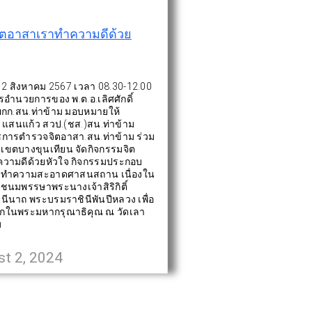
ิตอาสาเราทำความดีด้วย
 2 สิงหาคม 2567 เวลา 08.30-12.00
รอำนวยการของ พ.ต.อ.เลิศศักดิ์
 ผกก.สน.ท่าข้าม มอบหมายให้
ัย แสนแก้ว สวป.(ชส.)สน.ท่าข้าม
ชการตำรวจจิตอาสา.สน.ท่าข้าม ร่วม
เขตบางขุนเทียน จัดกิจกรรมจิต
วามดีด้วยหัวใจ กิจกรรมประกอบ
างทำความสะอาดศาสนสถาน เนื่องใน
ชนมพรรษาพระนางเจ้าสิริกิติ์
ีนาถ พระบรมราชินีพันปีหลวง เพื่อ
ึกในพระมหากรุณาธิคุณ ณ วัดเลา
ม
t 2, 2024